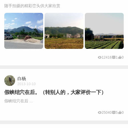
随手拍摄的精彩峦头供大家欣赏
12416
1
0
白杨
2013-10-10
假峡结穴在后。（转别人的，大家评价一下）
假峡结穴在后 ...
25040
5
0