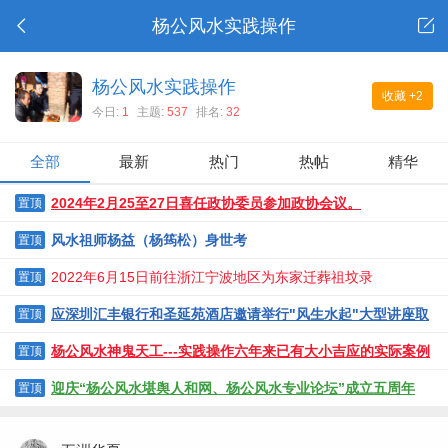
杨公风水实践操作
杨公风水实践操作
收藏
+2
今日:
1
主题:
537
排名:
32
全部
最新
热门
热帖
精华
2024年2月25至27日喜任政协委员参加政协会议。
置顶
风水祖师杨益（杨筠松）身世考
置顶
2022年6月15日前往浙江宁波地区为东家迁葬祖坟录
置顶
应深圳汇丰银行和圣延苑酒店邀请举行"风生水起"大型讲座取
置顶
得圆满成功
杨公风水神鬼天工---实践操作六年来已有大小吉应的实际案例
置顶
迎庆“杨公风水堪舆人和网、杨公风水专业论坛”成立五周年
置顶