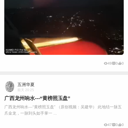
49
0
0
五洲华夏
前天 20:25
广西龙州响水---“黄榜照玉盘”
广西龙州响水---“黄榜照玉盘” （原创视频：吴建华） 此地结一脉五
爪金龙，一脉到头如手掌一 ...
47
0
0