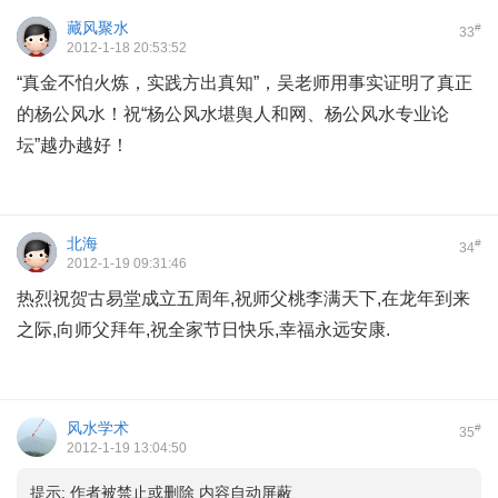
藏风聚水
#
33
2012-1-18 20:53:52
“真金不怕火炼，实践方出真知”，吴老师用事实证明了真正
的杨公风水！祝“杨公风水堪舆人和网、杨公风水专业论
坛”越办越好！
北海
#
34
2012-1-19 09:31:46
热烈祝贺古易堂成立五周年,祝师父桃李满天下,在龙年到来
之际,向师父拜年,祝全家节日快乐,幸福永远安康.
风水学术
#
35
2012-1-19 13:04:50
提示:
作者被禁止或删除 内容自动屏蔽