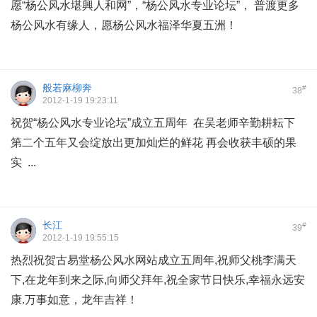
愿“杨公风水堪興人和网”，“杨公风水专业论坛”， 普渡更多
杨公风水有缘人，愿杨公风水福泽华夏五洲！
般若麻柳奔
#
38
2012-1-19 19:23:11
祝贺“杨公风水专业论坛”成立五周年 在吴老师辛勤耕耘下
第二个五年又会绽放出更加灿烂的鲜花 再会收获丰硕的果
实 ...
长江
#
39
2012-1-19 19:55:15
热烈祝贺古易堂杨公风水网站成立五周年,祝师父桃李满天
下,在龙年到来之际,向师父拜年,祝全家节日快乐,幸福永远安
康.万事如意，龙年吉祥！