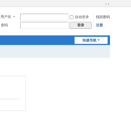
切
换
用户名
自动登录
找回密码
到
宽
密码
注册
登录
版
快捷导航