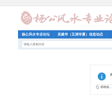
杨公风水专业论坛
吴建华（五洲华夏）信息动态
请稍候