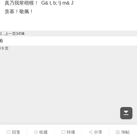
真乃我辈楷模！ G& t, b; \) m& J
羡慕！敬佩！
1 ..
上一页
3
4
5
6
/ 6 页
回复
收藏
转播
分享
淘帖