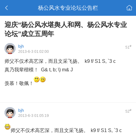
杨公风水专业论坛公告栏
迎庆“杨公风水堪舆人和网、杨公风水专业
论坛”成立五周年
bjh
#
51
2013-6-3 01:02:00
师父不仅术高艺深，而且文采飞扬。 k9 f/ S1 S, `3 c
真乃我辈楷模！ G& t, b; \) m& J
# d* p6 w/ c, P% `( S0 O/ b
羡慕！敬佩！
bjh
#
52
2013-6-3 01:05:19
师父不仅术高艺深，而且文采飞扬。 k9 f/ S1 S, `3 c