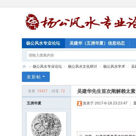
杨公风水专业论坛
吴建华（五洲华夏）信息动态
»
杨公风水专业论坛
›
杨公风水文化研讨
›
杨公风水学术
›
吴
杨
发新帖
公
吴建华先生首次阐解赖太素
查看:
74327
|
回复:
72
风
水
五洲华夏
发表于 2017-6-18 23:23:47
|
专
业
论