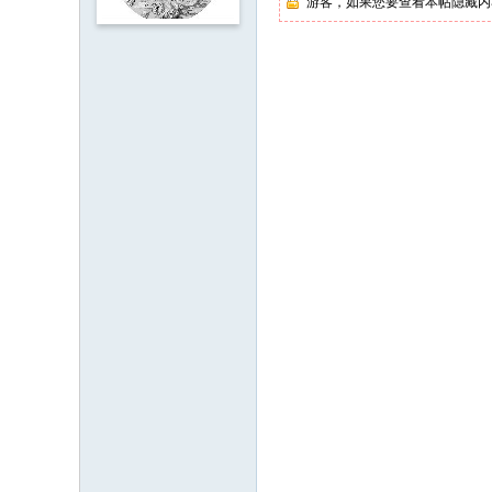
坛
游客，如果您要查看本帖隐藏内
3 n- }6 O, B7 Q# r+ F+ ~/ m4 ^