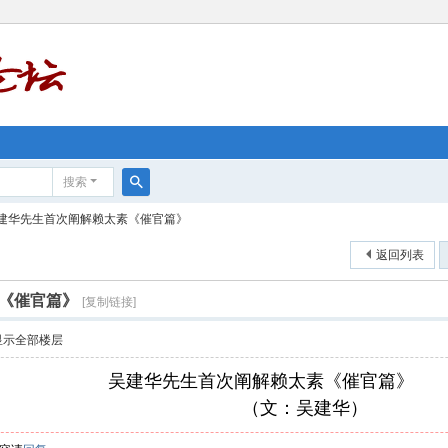
搜索
搜
建华先生首次阐解赖太素《催官篇》
索
返回列表
《催官篇》
[复制链接]
显示全部楼层
吴建华先生首次阐解赖太素《催官篇》
" E# J7
（文：吴建华）