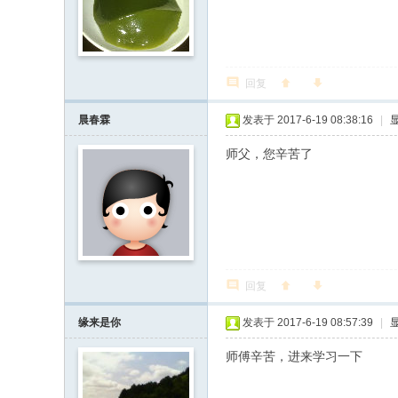
回复
晨春霖
发表于 2017-6-19 08:38:16
|
师父，您辛苦了
* _3 q. u: y, |; a* C$
回复
缘来是你
发表于 2017-6-19 08:57:39
|
师傅辛苦，进来学习一下