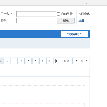
切
换
用户名
自动登录
找回密码
到
宽
密码
注册
登录
版
快捷导航
1
2
3
4
5
6
7
8
/ 8 页
下一页
 G3 ]8 z# C