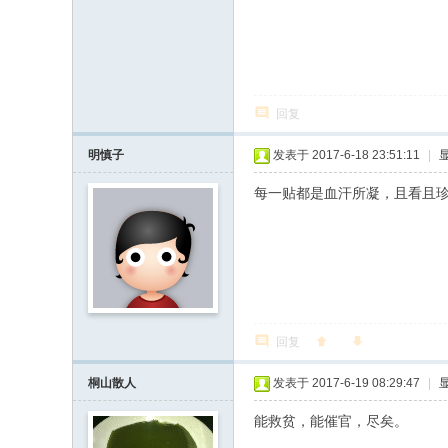
回复
明慎子
发表于 2017-6-18 23:51:11
|
每一贴都是血汗所凝，且看且
回复
桐山散人
发表于 2017-6-19 08:29:47
|
能救贫，能催官，尽矣。