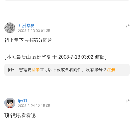
五洲华夏
#
8
2008-7-13 03:01:35
祖上留下古书部分图片
# t' \5 k# V, i Y, A- e3 V/ s! }
[
本帖最后由 五洲华夏 于 2008-7-13 03:02 编辑
]
附件:
您需要
登录
才可以下载或查看附件。没有账号？
注册
fjw11
#
9
2008-8-24 12:15:05
顶 很好,看看呢