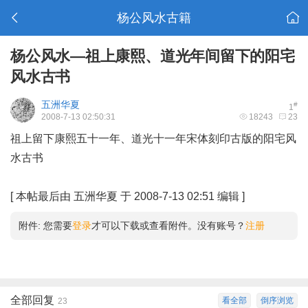
杨公风水古籍
杨公风水—祖上康熙、道光年间留下的阳宅
风水古书
五洲华夏
#
1
2008-7-13 02:50:31
18243
23
祖上留下康熙五十一年、道光十一年宋体刻印古版的阳宅风
水古书
8 O5 |8 `+ E( _$ g$ N
[
本帖最后由 五洲华夏 于 2008-7-13 02:51 编辑
]
附件:
您需要
登录
才可以下载或查看附件。没有账号？
注册
全部回复
看全部
倒序浏览
23