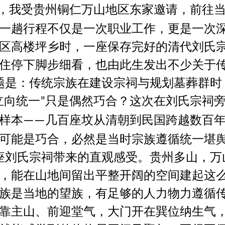
，我受贵州铜仁万山地区东家邀请，前往
一趟行程不仅是一次职业工作，更是一次
区高楼坪乡时，一座保存完好的清代刘氏
住停下脚步细看，也由此生发出不少关于
题是：传统宗族在建设宗祠与规划墓葬群时
立向统一
只是偶然巧合？这次在刘氏宗祠
”
样本
几百座坟从清朝到民国跨越数百
——
可能是巧合，必然是当时宗族遵循统一堪
座刘氏宗祠带来的直观感受。贵州多山，万
，能在山地间留出平整开阔的空间建起这
族是当地的望族，有足够的人力物力遵循
靠主山、前迎堂气，大门开在巽位纳生气