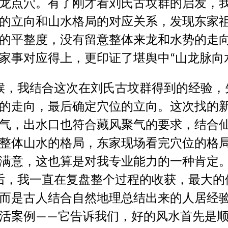
龙点穴。有了刚才看刘氏古坟群的启发，
的立向和山水格局的对应关系，发现东家
的平整度，没有留意整体来龙和水势的走
家事对应得上，更印证了堪舆中
山龙脉向
“
候，我结合这次在刘氏古坟群得到的经验，
的走向，最后确定穴位的立向。这次找的
气，出水口也符合藏风聚气的要求，结合
整体山水的格局，东家现场看完穴位的格
满意，这也算是对我专业能力的一种肯定
后，我一直在复盘整个过程的收获，最大的
而是古人结合自然地理总结出来的人居经
活案例
它告诉我们，好的风水首先是
——