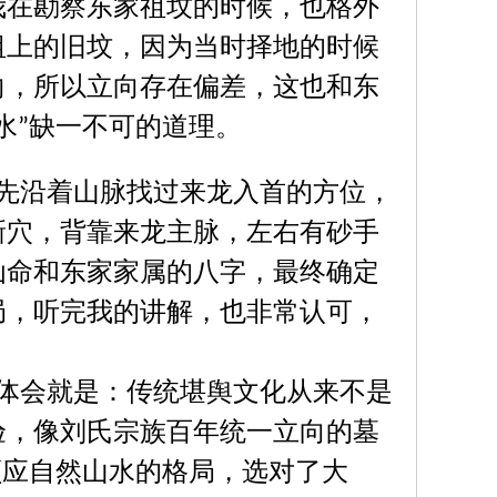
我在勘察东家祖坟的时候，也格外
祖上的旧坟，因为当时择地的时候
向，所以立向存在偏差，这也和东
水
缺一不可的道理。
”
先沿着山脉找过来龙入首的方位，
新穴，背靠来龙主脉，左右有砂手
仙命和东家家属的八字，最终确定
局，听完我的讲解，也非常认可，
。
体会就是：传统堪舆文化从来不是
验，像刘氏宗族百年统一立向的墓
顺应自然山水的格局，选对了大