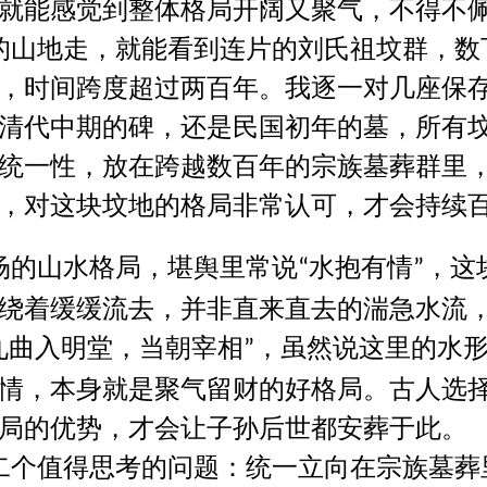
就能感觉到整体格局开阔又聚气，不得不
的山地走，就能看到连片的刘氏祖坟群，数
，时间跨度超过两百年。我逐一对几座保
清代中期的碑，还是民国初年的墓，所有
统一性，放在跨越数百年的宗族墓葬群里
，对这块坟地的格局非常认可，才会持续
场的山水格局，堪舆里常说
水抱有情
，这
“
”
绕着缓缓流去，并非直来直去的湍急水流
九曲入明堂，当朝宰相
，虽然说这里的水
”
情，本身就是聚气留财的好格局。古人选
局的优势，才会让子孙后世都安葬于此。
二个值得思考的问题：统一立向在宗族墓葬