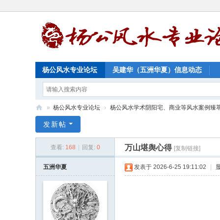
杨公风水专业论坛
吴建华（五洲华夏）信息动态
»
杨公风水专业论坛
›
杨公风水学术阴阳宅、商业等风水案例臻
杨
发新帖
公
万山堪舆心得
查看:
168
|
回复:
0
[复制链接]
风
水
五洲华夏
发表于 2026-6-25 19:11:02
|
专
业
论