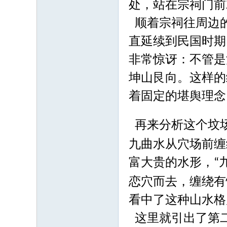
处，站在宗祠门前
顺着宗祠往周边
直延续到民国时期
非常惊讶：不管是
坤山艮向。这样的
着固定的堪舆理念
再来分析这个坟
九曲水从穴场前缠
富大贵的水形，
“
恋穴而去，缠绕有
看中了这种山水格
这里就引出了第