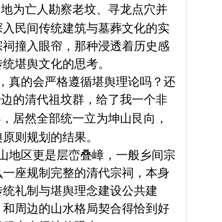
当地为亡人勘察老坟、寻龙点穴并
深入民间传统建筑与墓葬文化的实
宗祠撞入眼帘，那种浸透着历史感
传统堪舆文化的思考。
，真的会严格遵循堪舆理论吗？还
旁边的清代祖坟群，给了我一个非
年，居然全部统一立为坤山艮向，
舆原则规划的结果。
山地区更是层峦叠嶂，一般乡间宗
么一座规制完整的清代宗祠，本身
传统礼制与堪舆理念建设公共建
，和周边的山水格局契合得恰到好