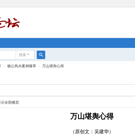
搜索
搜
萃
›
杨公风水案例臻萃
›
万山堪舆心得
索
显示全部楼层
万山堪舆心得
（原创文：吴建华）