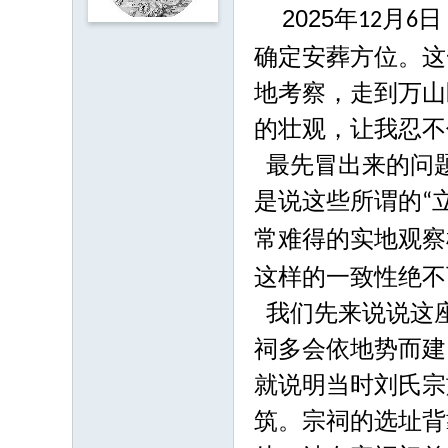
坛
2025
年
月
日
12
6
确定安葬方位。这
地考察，走到万山
的壮观，让我忍不
最先冒出来的问
是说这些所谓的
“
常难得的实地观察
这样的一致性绝不
我们先来说说这
祠多会依地势而建
就说明当时刘氏宗
筑。宗祠的选址背