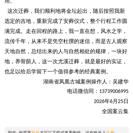
用。
这次迁葬，我们顺利地将金坛起出，随后按照我新
选定的吉地，重新完成了安葬仪式，整个行程工作圆
满完成。走在回程的路上，我一直在想，风水之学，
流传千年，从来不是凭空杜撰的迷信，而是古人观察
天地自然，总结出来的人与自然相处的规律，一块好
地，养骨荫人，这一次尤溪迁葬，就是最好的实证，
也足以给后学留下一个值得参考的经典案例。
湖南省凤凰古城
案例
操作人
：吴建华
电话微信同：
13739006995
年
月
日
2026
6
25
全国案云集
附件:
您需要
登录
才可以下载或查看附件。没有账号？
注册