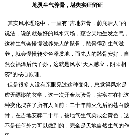
地灵生气养骨，堪舆实证留证
其实风水理论中，一直有
吉地养骨，荫庇后人
的
“
”
说法，说的就是好的风水穴场，蕴含天地生发之气，
这种生气会慢慢滋养先人的骸骨，骸骨得到生气滋
养，就会慢慢转变色泽质地，而先人的骸骨安好，自
然会福泽后代子孙，这就是风水
天人感应，阴阳相
“
济
的核心原理。
”
但是很多人没有亲眼见过这种变化，总觉得风水是
虚无缥缈的玄学，这一次开金坛验骨，实实在在把这
种变化摆在了所有人面前：二十年前火化后的苍白骸
骨，在吉地安葬二十年，被地气生气染成金黄色，这
不是任何外力可以做到的，完全是天地自然生气的作