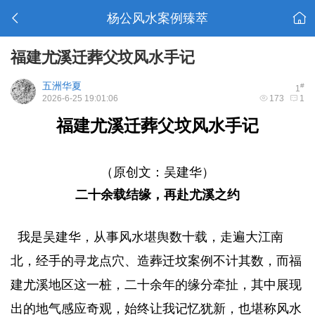
杨公风水案例臻萃
福建尤溪迁葬父坟风水手记
五洲华夏
#
1
2026-6-25 19:01:06
173
1
福建尤溪迁葬父坟风水手记
（原创文：吴建华）
二十余载结缘，再赴尤溪之约
我是吴建华，从事风水堪舆数十载，走遍大江南
北，经手的寻龙点穴、造葬迁坟案例不计其数，而福
建尤溪地区这一桩，二十余年的缘分牵扯，其中展现
出的地气感应奇观，始终让我记忆犹新，也堪称风水