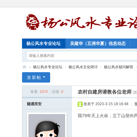
杨公风水专业论坛
吴建华（五洲华夏）信息动态
»
杨公风水专业论坛
›
杨公风水文化研讨
›
杨公风水疑问解答
›
杨
发新帖
公
农村自建房请教各位老师
查看:
1970
|
回复:
0
[
风
水
随遇而安
发表于 2023-3-15 18:16:48
|
专
我79年天上火命，立丁山癸向
业
论