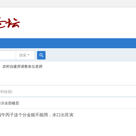
搜索
搜
农村自建房请教各位老师
索
复制链接]
显示全部楼层
丙午丙子这个分金能不能用，水口出艮寅