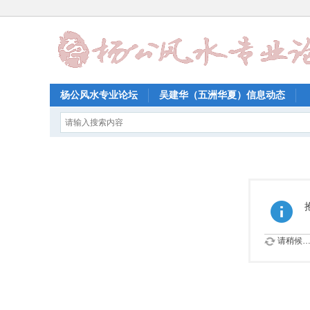
杨公风水专业论坛
吴建华（五洲华夏）信息动态
请稍候