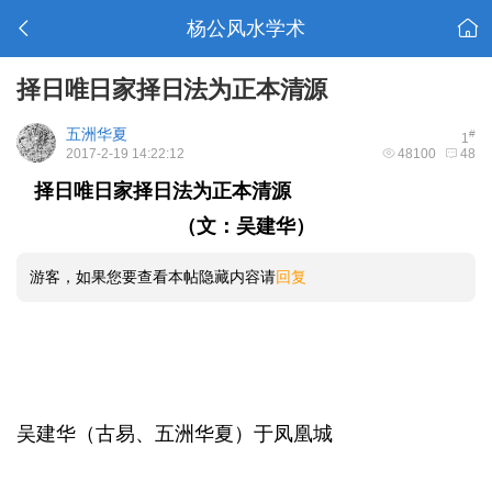
杨公风水学术
择日唯日家择日法为正本清源
五洲华夏
#
1
2017-2-19 14:22:12
48100
48
择日唯日家择日法为正本清源
; b9 l5 S) E/ V: n8 T$ S2 c/ v
（文：吴建华）
游客，如果您要查看本帖隐藏内容请
回复
1 F' o7 |# r& u& T
) ]. L* y5 w" I3 Y- ^! V0 {# L3 v; s
吴建华（古易、五洲华夏）于凤凰城
" B* S: H3 f2 o! ~2 E- g9
A