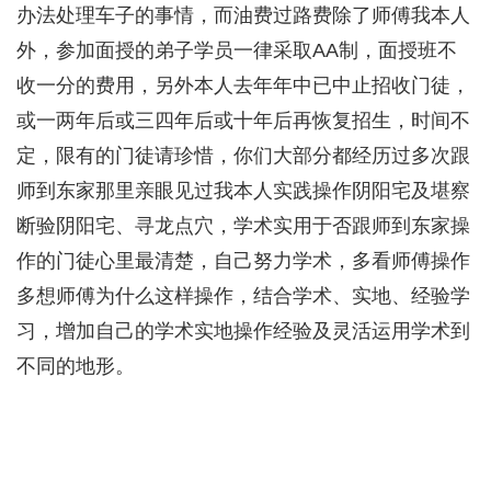
办法处理车子的事情，而油费过路费除了师傅我本人
外，参加面授的弟子学员一律采取AA制，面授班不
收一分的费用，另外本人去年年中已中止招收门徒，
或一两年后或三四年后或十年后再恢复招生，时间不
定，限有的门徒请珍惜，你们大部分都经历过多次跟
师到东家那里亲眼见过我本人实践操作阴阳宅及堪察
断验阴阳宅、寻龙点穴，学术实用于否跟师到东家操
作的门徒心里最清楚，自己努力学术，多看师傅操作
多想师傅为什么这样操作，结合学术、实地、经验学
习，增加自己的学术实地操作经验及灵活运用学术到
不同的地形。
7 H7 l6 B' `0 h
( O0 q7 ^2 e7 y6 K
- q- S- {) e8 q8 h" v3 \9 n