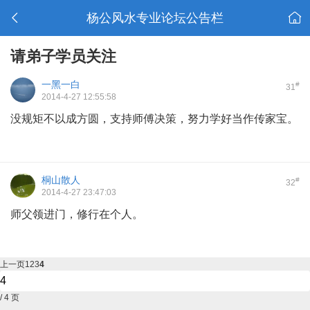
杨公风水专业论坛公告栏
请弟子学员关注
一黑一白
#
31
2014-4-27 12:55:58
没规矩不以成方圆，支持师傅决策，努力学好当作传家宝。
桐山散人
#
32
2014-4-27 23:47:03
师父领进门，修行在个人。
上一页
1
2
3
4
/ 4 页