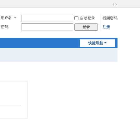
切
换
用户名
自动登录
找回密码
到
宽
密码
注册
登录
版
快捷导航