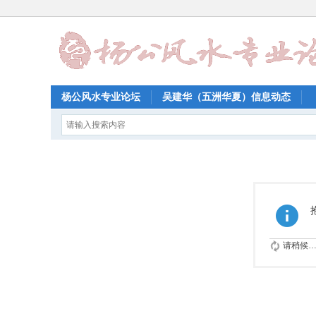
杨公风水专业论坛
吴建华（五洲华夏）信息动态
请稍候