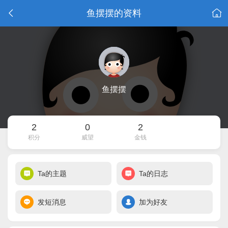
鱼摆摆的资料
鱼摆摆
2
0
2
积分
威望
金钱
Ta的主题
Ta的日志
发短消息
加为好友