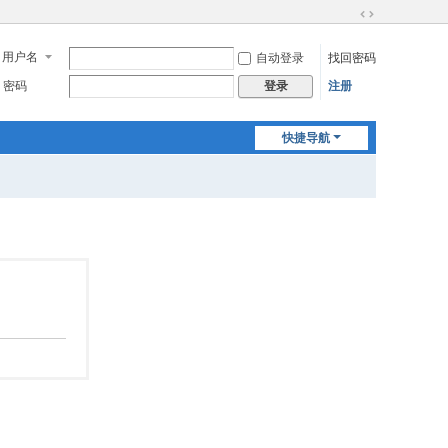
切
换
用户名
自动登录
找回密码
到
宽
密码
注册
登录
版
快捷导航