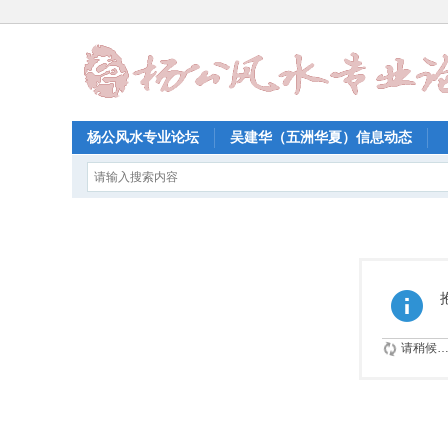
杨公风水专业论坛
吴建华（五洲华夏）信息动态
请稍候