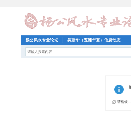
杨公风水专业论坛
吴建华（五洲华夏）信息动态
请稍候