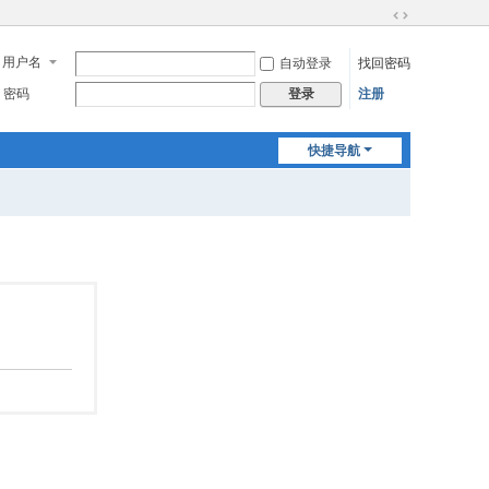
切
换
用户名
自动登录
找回密码
到
宽
密码
注册
登录
版
快捷导航