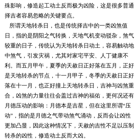
殊影响，修造起工动土反而极为凶险，这是很多普通
择吉者容易忽略的关键要点。
2 g- _& u& J- n+ S( w& S- h
所谓天地转杀日，也是传统择吉中的一类凶煞值
日，指的是阴阳之气转换，天地气机变动驳杂，煞气
较重的日子，传统认为天地转杀日动土，容易触动地
中煞气，引发灾祸，尤其对家宅平安、人丁健康不
利。而五月甲午，夏季的天赦日正好落在五月，正好
是天地转杀的节点，十一月甲子，冬季的天赦日正好
落在十一月，也正好撞上天地转杀日，吉神与凶煞重
合，凶煞的力量往往会盖过吉神的福佑，更何况还有
月德压动的影响：月德本是吉星，但在这里所谓“压
动”，指的是月德之气带动煞气涌动，反而会让凶性
更加凸显，因此这种情况下，天赦的吉性不足以压制
转杀的凶性，修造动土反而大凶。