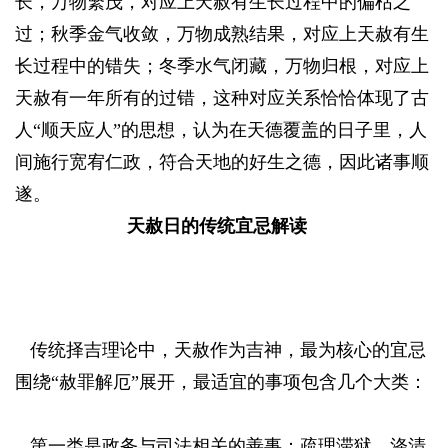
长，万物繁茂，对应上天赦有生长过程中的偏枯之
过；秋季金气收敛，万物成熟结果，对应上天赦有生
长过程中的错失；冬季水气闭藏，万物归根，对应上
天赦有一年所有的过错，这种对应关系恰恰体现了古
人“顺天应人”的思想，认为在天德覆盖的日子里，人
间施行宽宥仁政，符合天地的好生之德，因此诸事顺
遂。
天赦日的传统宜忌解读
& D7 x. H$ s( r
6 g# x* w" z2 T, U8 g- q4 {% u |
传统择吉理论中，天赦作为吉神，最为核心的宜忌
围绕“赦罪解厄”展开，最适宜的事项包含几个大类：
2
c/ [1 R% k' ]! [! G4 x
第一类是政务与司法相关的善事：疏理滞狱、涤清