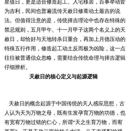
星值日，更是适合修造起工、入宅移居，百事举动皆
为吉利，民间也普遍流传天赦日修葺动土最吉的说
法。但值得注意的是，传统择吉理论中也存在特殊的
禁忌规则，五月甲午、十一月甲子这两个名义上的天
赦日，却恰好与天地转杀日重合，再加上月德压动的
特殊五行作用，修造起工动土反而极为凶险，这一点
往往被普通信众忽略，需要结合传统命理与择吉逻辑
仔细辨析。
天赦日的核心定义与起源逻辑
天赦日的概念起源于中国传统的天人感应思想，古
人认为天为万物之母，既有生发孕育万物的功德，也
有宽宥万物过错的仁心，所谓“天之生育万物，而宥