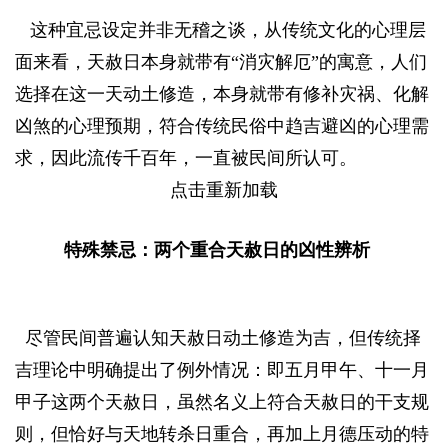
X; \! E9 S9 q
这种宜忌设定并非无稽之谈，从传统文化的心理层
面来看，天赦日本身就带有“消灾解厄”的寓意，人们
选择在这一天动土修造，本身就带有修补灾祸、化解
凶煞的心理预期，符合传统民俗中趋吉避凶的心理需
求，因此流传千百年，一直被民间所认可。
点击重新加载
特殊禁忌：两个重合天赦日的凶性辨析
- A% i7 U$ Q/ d3 Q3 |' f6 f
尽管民间普遍认知天赦日动土修造为吉，但传统择
吉理论中明确提出了例外情况：即五月甲午、十一月
甲子这两个天赦日，虽然名义上符合天赦日的干支规
则，但恰好与天地转杀日重合，再加上月德压动的特