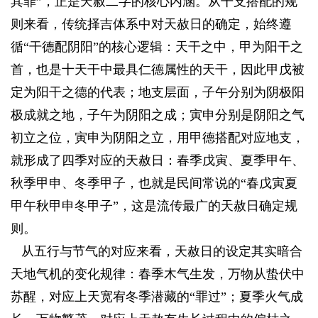
其罪”，正是天赦二字的核心内涵。从干支搭配的规
则来看，传统择吉体系中对天赦日的确定，始终遵
循“干德配阴阳”的核心逻辑：天干之中，甲为阳干之
首，也是十天干中最具仁德属性的天干，因此甲戊被
定为阳干之德的代表；地支层面，子午分别为阴极阳
极成就之地，子午为阴阳之成；寅申分别是阴阳之气
初立之位，寅申为阴阳之立，用甲德搭配对应地支，
就形成了四季对应的天赦日：春季戊寅、夏季甲午、
秋季甲申、冬季甲子，也就是民间常说的“春戊寅夏
甲午秋甲申冬甲子”，这是流传最广的天赦日确定规
则。
/ N* X2 @, b0 o! u9 _$ Q
从五行与节气的对应来看，天赦日的设定其实暗合
天地气机的变化规律：春季木气生发，万物从蛰伏中
苏醒，对应上天宽宥冬季潜藏的“罪过”；夏季火气成