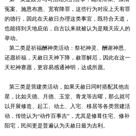
冤案、施恩布惠、宽宥降罪，这些行为对应上天宥罪
的德行，因此在天赦日办理这类事宜，既符合天道，
也能得到天地庇佑，自古以来就被认为是顺天应人的
举动。
8 e+ m( U1 ]: V' q
第二类是祈福酬神类活动：祭祀神灵、酬谢神恩、
还愿祈福，天赦日天神下降，赦罪解厄，因此在这一
天祀神赛愿，更容易感通神明，达成所愿。
& l9 w8 o- [. g
& ], D7 q- P' ?
第三类是营建类活动，如果天赦日同时搭配其他吉
星，比如天德、月德、玉堂、青龙等吉曜，那么就可
以开展修造、起工、动土、入宅、移居等各类营建活
动，传统认为“动作百事吉”，尤其是修葺住宅、修补
阳宅，民间更是普遍认为天赦日最为吉利。
8 Q h3 T4 \4