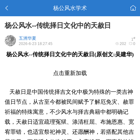
杨公风水学术
杨公风水--传统择日文化中的天赦日
五洲华夏
#
1
2026-6-23 18:27:45
202
0
杨公风水
--
传统择
日
文化中的天赦日
(原创文:吴建华)
点击重新加载
天赦日是中国传统择吉文化中极为特殊的一类吉神
值日节点，从古至今都被民间赋予了解厄免灾、赦罪
祈福的特殊寓意，不少风水与择吉典籍中都明确记
载，天赦日适宜疏理冤狱、涤清枉屈、布施恩惠、宽
宥罪错，也适宜祭祀神灵、还愿酬神，若搭配其他吉