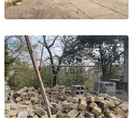
3 d5 D. s$ H9 P# f& [. f7 S0 J