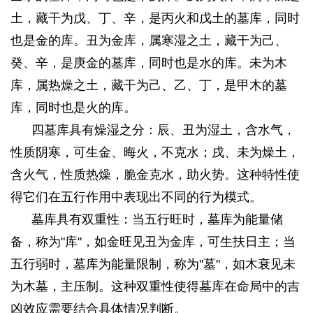
土，藏干为戊、丁、辛，是丙火和戊土的墓库，同时
也是金的库。丑为金库，属寒湿之土，藏干为己、
癸、辛，是庚金的墓库，同时也是水的库。未为木
库，属热燥之土，藏干为己、乙、丁，是甲木的墓
库，同时也是火的库。
2 E6 \8 h5 V/ J" Z; a
四墓库具有燥湿之分：辰、丑为湿土，含水气，
性质阴寒，可生金、晦火，不克水；戌、未为燥土，
含火气，性质热燥，脆金克水，助火势。这种特性使
得它们在五行作用中表现出不同的行为模式。
墓库具有双重性：当五行旺时，墓库为能量储
备，称为"库"，如金旺见丑为金库，可生扶日主；当
五行弱时，墓库为能量限制，称为"墓"，如木衰见未
为木墓，主压制。这种双重性使得墓库在命局中的吉
凶效应需要结合具体情况判断。