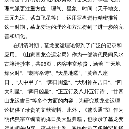
理气派更注重方位、理气、星象、时间（天干地支、
三元九运、紫白飞星等），运用罗盘进行精密推算。
这一时期，墓龙变运的理论和方法得到了进一步的完
善和细化。
在明清时期，墓龙变运理论得到了广泛的记录和
应用。《山家墓龙变运定局》作为一部清代民间风水
古籍清抄本，共96页，内容丰富珍贵，涵盖了"天地
燥火时"、"刺害杀诗"、"天星地曜"、"黄帝八座
日"、"人中甲子"、"葬日周堂"、"大明神在吉日"、"四
大利星"、"葬日凶星"、"正五行及八卦五行诗"、"廿四
山龙运吉日"等多个方面的内容，为研究墓龙变运理
论提供了珍贵的文献资料。此外，《鳌头通书》作为
明代熊宗立编著的择日类大型典籍，也收录了墓龙变
运的相关内容。该书共十卷，系统收录了多种罕见择