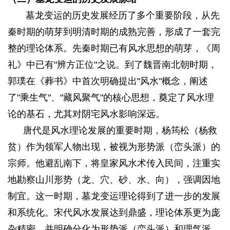
墓龙变运的历史发展经历了多个重要阶段，从先
秦时期的萌芽到明清时期的成熟完善，形成了一套完
整的理论体系。先秦时期已有风水思想的萌芽，《周
礼》中已有"辨方正位"之说。到了魏晋南北朝时期，
郭璞在《葬书》中首次明确提出"风水"概念，阐述
了"乘生气"、"藏风聚气"的核心思想，奠定了风水理
论的基石，尤其对阴宅风水影响深远。
唐代是风水理论发展的重要时期，杨筠松（杨救
贫）作为领军人物出现，被视为形势派（峦头派）的
宗师。他避乱南下，将皇家风水术传入民间，注重实
地勘察山川形势（龙、穴、砂、水、向），强调因地
制宜。这一时期，墓龙变运理论得到了进一步的发展
和系统化。宋代风水发展达到鼎盛，理论体系更为庞
杂精密，并明确分化为形势派（峦头派）和理气派。