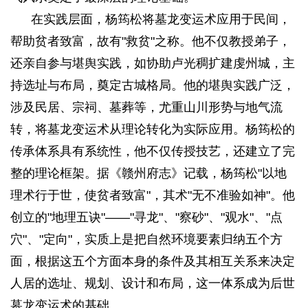
在实践层面，杨筠松将墓龙变运术应用于民间，
帮助贫者致富，故有"救贫"之称。他不仅教授弟子，
还亲自参与堪舆实践，如协助卢光稠扩建虔州城，主
持选址与布局，奠定古城格局。他的堪舆实践广泛，
涉及民居、宗祠、墓葬等，尤重山川形势与地气流
转，将墓龙变运术从理论转化为实际应用。杨筠松的
传承体系具有系统性，他不仅传授技艺，还建立了完
整的理论框架。据《赣州府志》记载，杨筠松"以地
理术行于世，使贫者致富"，其术"无不准验如神"。他
创立的"地理五诀"——"寻龙"、"察砂"、"观水"、"点
穴"、"定向"，实质上是把自然环境要素归纳五个方
面，根据这五个方面本身的条件及其相互关系来决定
人居的选址、规划、设计和布局，这一体系成为后世
墓龙变运术的基础。