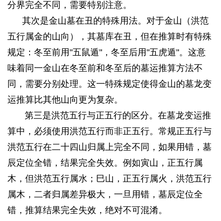
分界完全不同，需要特别注意。
其次是金山墓在丑的特殊用法。对于金山（洪范
五行属金的山向），其墓库在丑，但在推算时有特殊
规定：冬至前用"五鼠遁"，冬至后用"五虎遁"。这意
味着同一金山在冬至前和冬至后的墓运推算方法不
同，需要分别处理。这一特殊规定使得金山的墓龙变
运推算比其他山向更为复杂。
0 t6 r7 c5 v5 _ V2 m: ~
第三是洪范五行与正五行的区分。在墓龙变运推
算中，必须使用洪范五行而非正五行。常规正五行与
洪范五行在二十四山归属上完全不同，如果用错，墓
辰定位全错，结果完全失效。例如寅山，正五行属
木，但洪范五行属水；巳山，正五行属火，洪范五行
属木，二者归属差异极大，一旦用错，墓辰定位全
错，推算结果完全失效，绝对不可混淆。