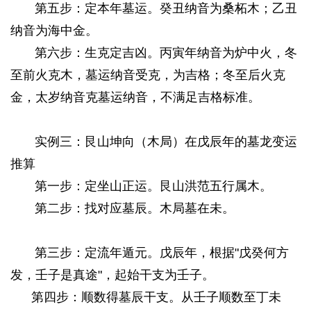
第五步：定本年墓运。癸丑纳音为桑柘木；乙丑
纳音为海中金。
5 t# X% U4 o$ m) G! g% n
第六步：生克定吉凶。丙寅年纳音为炉中火，冬
至前火克木，墓运纳音受克，为吉格；冬至后火克
金，太岁纳音克墓运纳音，不满足吉格标准。
" B- P" ])
V H/ J
实例三：艮山坤向（木局）在戊辰年的墓龙变运
推算
第一步：定坐山正运。艮山洪范五行属木。
第二步：找对应墓辰。木局墓在未。
- m4 b9 _3 n. M$
n5 S6 P" r
第三步：定流年遁元。戊辰年，根据"戊癸何方
发，壬子是真途"，起始干支为壬子。
第四步：顺数得墓辰干支。从壬子顺数至丁未