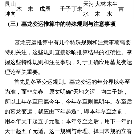
艮山
天河
大林
木生
木
未
戊辰
壬子
丁未
吉
坤向
水
木
水
（三）墓龙变运推算中的特殊规则与注意事项
" i#
e" e0 x1 t0 @1 B4 g
墓龙变运推算中有几个特殊规则和注意事项需要
特别关注，这些规则直接影响推算结果的准确性。掌
握这些特殊规则和注意事项，对于正确应用墓龙变运
理论至关重要。
. Z% O+ Z; b2 f
首先是冬至变运规则。墓龙变运的年分界以冬至
为准，而非立春。原文明确"天地之运，均由子始，
所以上年冬至已属今年，今年冬至则属明年。冬至后
的墓龙变运，就应由下年起遁"，即本年冬至之前，
用本年天干起五子元遁；本年冬至之后，用下一年的
天干起五子元遁。这一规则与命理、择日常规的立春