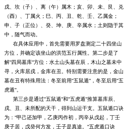
戌、坎（子）、离（午）属木；亥、卯、未、艮、兑
（酉）、丁属火；巳、丙、丑、乾、壬、乙属金；
申、子（正位）、癸、坤、庚、辛属水；土则隐于其
中，随气而动。
在具体应用中，首先需要用罗盘测定二十四坐山
方位，并确定该坐山的洪范五行属性。第二步是了
解"四局墓库"方位：水土山头墓在辰，木山之墓未中
寻，火库居戌，金库在丑。特别需要注意的是，金山
墓在丑有特殊用法：冬至前用"五鼠遁"，冬至后用"五
虎遁"。
第三步是通过"五鼠遁"和"五虎遁"推算墓库辰、
戌、丑、未所配的天干，得到山运干支。五鼠遁口诀
为："甲己还加甲，乙庚丙作初，丙辛从戊起，丁壬
庚子居，戊癸何方发，壬子是真途。"五虎遁口诀