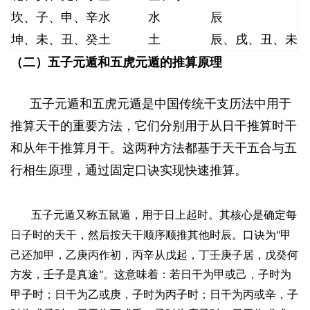
坎、子、申、辛
水
水
辰
坤、未、丑、癸
土
土
辰、戌、丑、未
（二）五子元遁和五虎元遁的推算原理
+ G3 f; N" v$ b5
n- H4 U
五子元遁和五虎元遁是中国传统干支历法中用于
推算天干的重要方法，它们分别用于从日干推算时干
和从年干推算月干。这两种方法都基于天干五合与五
行相生原理，通过固定口诀实现快速推算。
3 o8 b! ^5 X/
B* C
五子元遁又称五鼠遁，用于日上起时。其核心是确定每
日子时的天干，然后按天干顺序顺推其他时辰。口诀为
甲
"
己还加甲，乙庚丙作初，丙辛从戊起，丁壬庚子居，戊癸何
方发，壬子是真途
。这意味着：若日干为甲或己，子时为
"
甲子时；日干为乙或庚，子时为丙子时；日干为丙或辛，子