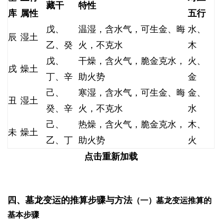
藏干
特性
库
属性
五行
戊、
温湿，含水气，可生金、晦
水、
辰
湿土
乙、癸
火，不克水
木
戊、
干燥，含火气，脆金克水，
火、
戌
燥土
丁、辛
助火势
金
己、
寒湿，含水气，可生金、晦
金、
丑
湿土
癸、辛
火，不克水
水
己、
热燥，含火气，脆金克水，
木、
未
燥土
乙、丁
助火势
火
点击重新加载
2 r/ U% N2 m( ?5 m
# d% Y) s" Y3 U& G& S
四、墓龙变运的推算步骤与方法
（一）墓龙变运推算的
基本步骤