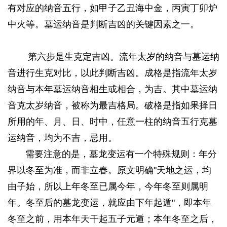
有对应的纳音五行，如甲子乙丑海中金，丙寅丁卯炉
中火等。墓运纳音是判断吉凶的关键因素之一。
5 ^" X:
V7 h1 t6 }5 z0 C0 m* [9 V
第六步是生克定吉凶。流年太岁的纳音与墓运纳
音进行生克对比，以此判断吉凶。成格是指流年太岁
纳音与本年墓运纳音相生或相合，为吉。其中墓运纳
音克太岁纳音，被称为最吉格局。破格是指如果择日
所用的年、月、日、时中，任意一柱的纳音五行克墓
运纳音，均为不吉，忌用。
需要注意的是，墓龙变运有一个特殊规则：年分
界以冬至为准，而非立春。原文明确"天地之运，均
由子始，所以上年冬至已属今年，今年冬至则属明
年。冬至后的墓龙变运，就应由下年起遁"，即本年
冬至之前，用本年天干起五子元遁；本年冬至之后，