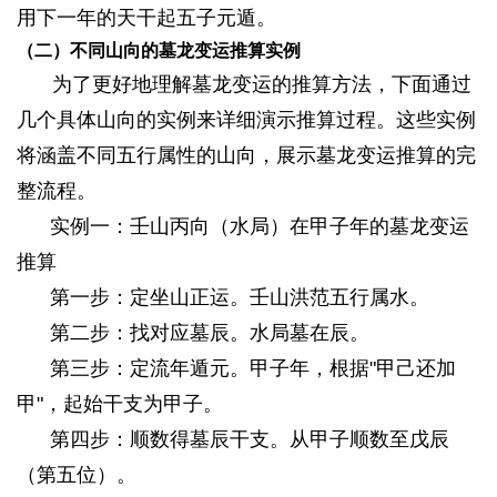
用下一年的天干起五子元遁。
* h9 ?: {( Z( `1 h! }" N. W
（二）不同山向的墓龙变运推算实例
! o: N" B" e9 A2 X0 A+ O
为了更好地理解墓龙变运的推算方法，下面通过
几个具体山向的实例来详细演示推算过程。这些实例
将涵盖不同五行属性的山向，展示墓龙变运推算的完
整流程。
实例一：壬山丙向（水局）在甲子年的墓龙变运
推算
第一步：定坐山正运。壬山洪范五行属水。
第二步：找对应墓辰。水局墓在辰。
第三步：定流年遁元。甲子年，根据"甲己还加
甲"，起始干支为甲子。
$ c+ L! E- f1 o3 ]
第四步：顺数得墓辰干支。从甲子顺数至戊辰
（第五位）。
8 T$ I4 u. f9 m# {% x0 p