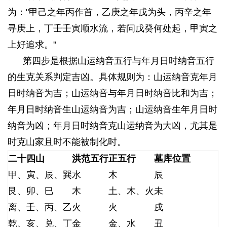
为："甲己之年丙作首，乙庚之年戊为头，丙辛之年
寻庚上，丁壬壬寅顺水流，若问戊癸何处起，甲寅之
上好追求。"
第四步是根据山运纳音五行与年月日时纳音五行
的生克关系判定吉凶。具体规则为：山运纳音克年月
日时纳音为吉；山运纳音与年月日时纳音比和为吉；
年月日时纳音生山运纳音为吉；山运纳音生年月日时
纳音为凶；年月日时纳音克山运纳音为大凶，尤其是
时克山家且时不能被制化时。
) O8 e% x$ K- Y* _
二十四山
洪范五行
正五行
墓库位置
甲、寅、辰、巽
水
木
辰
艮、卯、巳
木
土、木、火
未
离、壬、丙、乙
火
火
戌
乾、亥、兑、丁
金
金、水
丑