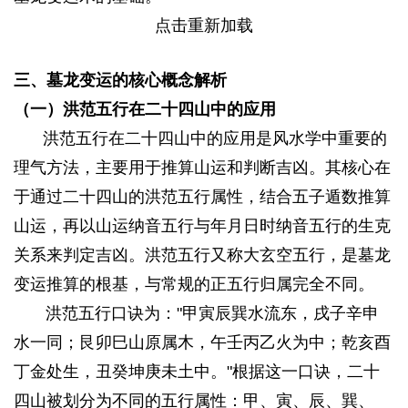
点击重新加载
三、墓龙变运的核心概念解析
（一）洪范五行在二十四山中的应用
) {& f+ K& d0 s0 O
洪范五行在二十四山中的应用是风水学中重要的
理气方法，主要用于推算山运和判断吉凶。其核心在
于通过二十四山的洪范五行属性，结合五子遁数推算
山运，再以山运纳音五行与年月日时纳音五行的生克
关系来判定吉凶。洪范五行又称大玄空五行，是墓龙
变运推算的根基，与常规的正五行归属完全不同。
洪范五行口诀为："甲寅辰巽水流东，戌子辛申
水一同；艮卯巳山原属木，午壬丙乙火为中；乾亥酉
丁金处生，丑癸坤庚未土中。"根据这一口诀，二十
四山被划分为不同的五行属性：甲、寅、辰、巽、