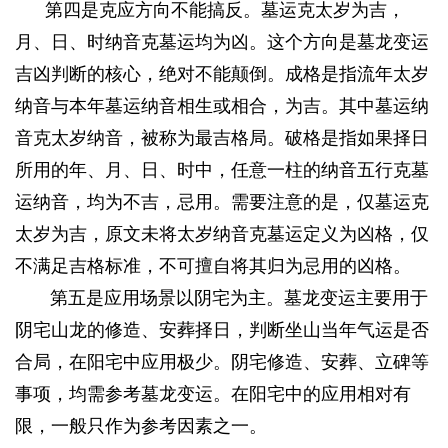
第四是克应方向不能搞反。墓运克太岁为吉，
月、日、时纳音克墓运均为凶。这个方向是墓龙变运
吉凶判断的核心，绝对不能颠倒。成格是指流年太岁
纳音与本年墓运纳音相生或相合，为吉。其中墓运纳
音克太岁纳音，被称为最吉格局。破格是指如果择日
所用的年、月、日、时中，任意一柱的纳音五行克墓
运纳音，均为不吉，忌用。需要注意的是，仅墓运克
太岁为吉，原文未将太岁纳音克墓运定义为凶格，仅
不满足吉格标准，不可擅自将其归为忌用的凶格。
第五是应用场景以阴宅为主。墓龙变运主要用于
阴宅山龙的修造、安葬择日，判断坐山当年气运是否
合局，在阳宅中应用极少。阴宅修造、安葬、立碑等
事项，均需参考墓龙变运。在阳宅中的应用相对有
限，一般只作为参考因素之一。
) D+ R* Q+ n) N5 y9 @1 {4 l7