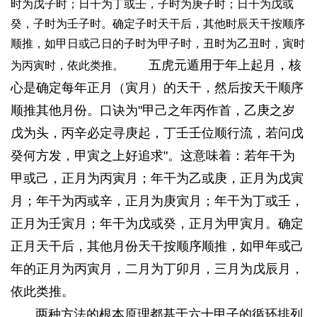
时为戊子时；日干为丁或壬，子时为庚子时；日干为戊或
癸，子时为壬子时。确定子时天干后，其他时辰天干按顺序
顺推，如甲日或己日的子时为甲子时，丑时为乙丑时，寅时
五虎元遁用于年上起月，核
为丙寅时，依此类推。
心是确定每年正月（寅月）的天干，然后按天干顺序
顺推其他月份。口诀为"甲己之年丙作首，乙庚之岁
戊为头，丙辛必定寻庚起，丁壬壬位顺行流，若问戊
癸何方发，甲寅之上好追求"。这意味着：若年干为
甲或己，正月为丙寅月；年干为乙或庚，正月为戊寅
月；年干为丙或辛，正月为庚寅月；年干为丁或壬，
正月为壬寅月；年干为戊或癸，正月为甲寅月。确定
正月天干后，其他月份天干按顺序顺推，如甲年或己
年的正月为丙寅月，二月为丁卯月，三月为戊辰月，
依此类推。
两种方法的根本原理都基于六十甲子的循环排列