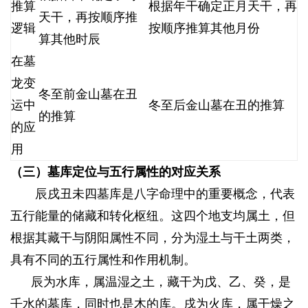
推算
根据年干确定正月天干，再
天干，再按顺序推
逻辑
按顺序推算其他月份
算其他时辰
在墓
龙变
冬至前金山墓在丑
运中
冬至后金山墓在丑的推算
的推算
的应
用
（三）墓库定位与五行属性的对应关系
辰戌丑未四墓库是八字命理中的重要概念，代表
五行能量的储藏和转化枢纽。这四个地支均属土，但
根据其藏干与阴阳属性不同，分为湿土与干土两类，
具有不同的五行属性和作用机制。
辰为水库，属温湿之土，藏干为戊、乙、癸，是
壬水的墓库，同时也是木的库。戌为火库，属干燥之