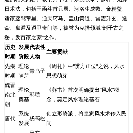
日术法，包括玉函斗首元辰、河洛生成数、金精鳌、
诸家銮驾帝星、通天窍马、盖山黄道、雷霆升玄、造
命、禽遁及遁甲奇门等，被誉为克择领域"剖千古之
秘，发百家之蒙"之作。
3 L" z& B+ O6 j& S, b% \1 X; s
历史
发展
代表性
主要贡献
时期
阶段
人物
先秦
理论
《周礼》中"辨方正位"之说，风水
青乌子
时期
萌芽
思想萌芽
魏晋
理论
《葬书》首次明确提出"风水"概
南北
郭璞
奠基
念，奠定风水理论基石
朝
系统
创立形势派，将皇家风水术传入民
唐代
杨筠松
发展
间
曾文