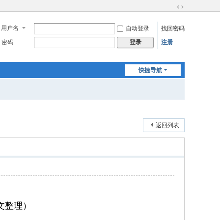
切
换
用户名
自动登录
找回密码
到
宽
密码
注册
登录
版
快捷导航
返回列表
文整理）