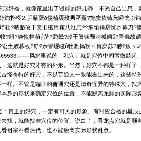
- ~: |3 S Q+ d- w) y' i2 \4 L+ @
格，就像家里出了贤能的好儿孙，不光自己出息，鼓芨?
分灼扑椤⒉腥蔽蘖δ侵植缓玫男巫矗?拖窦依锍隽瞬恍ぷ铀
焙颍?呐赂改干奖旧硇胃窕共淮恚??稣饷锤霾恍さ幕刀?锪
?牧?龈?静恢档萌∮茫?鹨晕?改干胶镁颓啃械阊ǎ?詈蠡故谴
?讼土嫉暮枚?铮?亲詈蠼嵫ǖ牡胤揭欢ㄐ胃穸苏?赫?鲅ㄎ
&#65533;——风水里说的「乳穴」就是穴位中间微微鼓
乳，这就是好穴才有的外形。当然，好穴不都是一种样子
点古怪奇特的好穴，不是普通人一眼能看出来的，这些特
不一样。不管是端庄的普通穴还是清奇怪异的特殊穴，找
它本身的形状来确定穴位的位置，不能脱离龙脉的实际形
3 o& A/ p) }/ W( P* q
真正的好穴，一定有可见的形象、有对应合格的星辰山
状去找，就能找准穴位的位置。说白了，寻龙点穴就是顺
只看祖宗不看后代，也不能脱离实际形状乱点。
" K. N0 o) g/ J; o