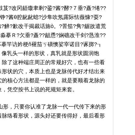
改冈龉馓聿剩?銎?酱?酵?７垂?矗?绻??
铮?酱θ腔龀龀螅?沙隼吹氖露际怯薇慷?耍?
?觯?歉改干揭裁话旆ò。?詈笳?隽?龌故遣荒
淼摹Ｒ?欠垂?矗??龃恿?娴礁改干剑?恳淮??
坏摹竿访妗梗ň褪茄ㄎ磺懊娑宰诺目?诼掷?┒
起、像乳头一样的形状，真乳就是形状圆润饱
，除了这种端庄周正的常规好穴，也有一些看
殊形状的穴，本质上也是龙脉传代好才结出来
穴的核心方法都是一样的，就是要顺着龙脉的
象，凭空按书上说的死规矩来套。
形，只要你认准了龙脉一代一代传下来的形
着脉络看形状，源头好还要传得好，最后看形