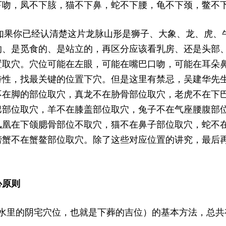
下吻，凤不下胲，猫不下鼻，蛇不下腰，龟不下颈，鳖不
你已经认清楚这片龙脉山形是狮子、大象、龙、虎、牛
的、是觅食的、是站立的，再区分应该看乳房、还是头部
置取穴。穴位可能在左眼，可能在嘴巴口吻，可能在耳朵
特性，找最关键的位置下穴。但是这里有禁忌，吴建华先
不在脚的部位取穴，真龙不在胁骨部位取穴，老虎不在下
巴部位取穴，羊不在膝盖部位取穴，兔子不在气座腰腹部
凤凰在下颌腮骨部位不取穴，猫不在鼻子部位取穴，蛇不
螃蟹不在蟹鳌部位取穴。除了这些对应位置的讲究，最后
心原则
的阴宅穴位，也就是下葬的吉位）的基本方法，总共