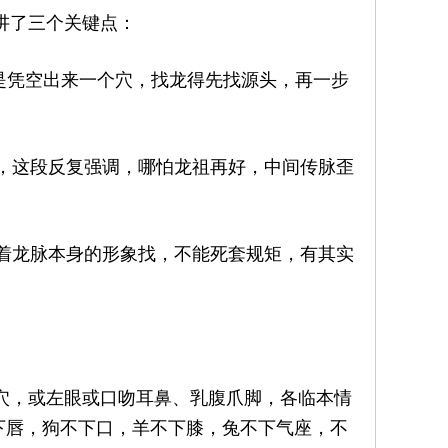
讲了三个关键点：
是凭空出来一个穴，找龙得先找源头，再一步
，这段反复强调，哪怕龙祖再好，中间传脉歪
着龙脉本身的形象找，不能死套规矩，有其实
，或左眼或口吻耳鼻、乳腹爪脚，各临本情
下唇，狗不下口，羊不下膝，兔不下气座，不