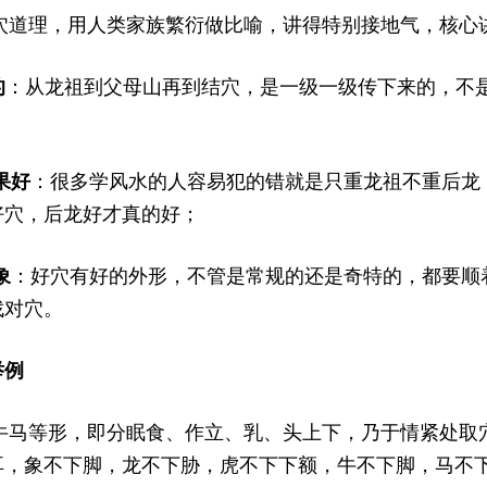
理，用人类家族繁衍做比喻，讲得特别接地气，核心
: I2 Q7 N. K2 n3 g' q+ D% M6 R/ f
的
：从龙祖到父母山再到结穴，是一级一级传下来的，不
果好
：很多学风水的人容易犯的错就是只重龙祖不重后龙
好穴，后龙好才真的好；
象
：好穴有好的外形，不管是常规的还是奇特的，都要顺
找对穴。
举例
1 p' O, S7 q9 t+ g
等形，即分眠食、作立、乳、头上下，乃于情紧处取穴
耳，象不下脚，龙不下胁，虎不下下额，牛不下脚，马不