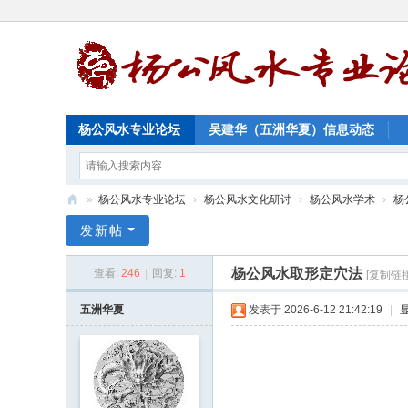
杨公风水专业论坛
吴建华（五洲华夏）信息动态
»
杨公风水专业论坛
›
杨公风水文化研讨
›
杨公风水学术
›
杨
杨
发新帖
公
杨公风水取形定穴法
查看:
246
|
回复:
1
[复制链接
风
水
五洲华夏
发表于 2026-6-12 21:42:19
|
专
业
论