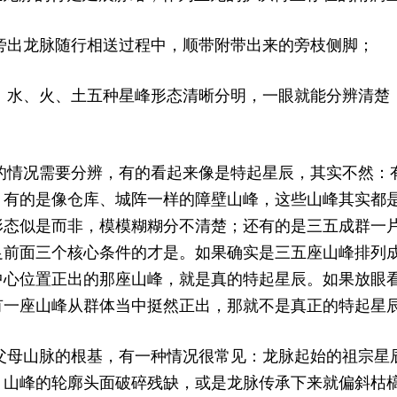
3 O0 s$ P& R7 i- e+ j% ~3 u
龙脉随行相送过程中，顺带附带出来的旁枝侧脚；
4 U; v" ^0 M! F9 T" r
、火、土五种星峰形态清晰分明，一眼就能分辨清楚，
况需要分辨，有的看起来像是特起星辰，其实不然：有
，有的是像仓库、城阵一样的障壁山峰，这些山峰其实都
形态似是而非，模模糊糊分不清楚；还有的是三五成群一
足前面三个核心条件的才是。如果确实是三五座山峰排列
中心位置正出的那座山峰，就是真的特起星辰。如果放眼
有一座山峰从群体当中挺然正出，那就不是真正的特起星
5 Z) V% {. a0 `; ]
山脉的根基，有一种情况很常见：龙脉起始的祖宗星辰
，山峰的轮廓头面破碎残缺，或是龙脉传承下来就偏斜枯