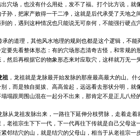
结出穴场，也没有什么用处，发不了福。打个比方说，就
的子孙，把家产败得一干二净，这就是后代承受了天地之
料到的，遇到这种情况也只能说无可奈何，不能强行硬点
8 p/ C- x3 K9 I" a/ F3 H
的道理，其他风水地理的规则也都是这个逻辑，不能死
一定要先看整体形态：有的穴场形态清奇古怪，和常规的
态，然后再根据它的物象形态来对应取穴，这样就万无一
龙祖
，龙祖就是龙脉最开始发脉的那座最高最大的山。什
分别，而是独自挺拔、高高耸起，远远看去形状分明，就
平塌塌跟周围山混在一起分不出来，那肯定不是正儿八经
8 D, ~3 m8 |% r5 R* @0 L1 E& I* M
从龙祖发脉出来，一路往下延伸分枝劈脉，走着走着就
里，老祖宗生下下一代，下一代再往下传就是自己父母这
座紧邻结穴的山，就是结穴的父母山，相当于从老祖宗一