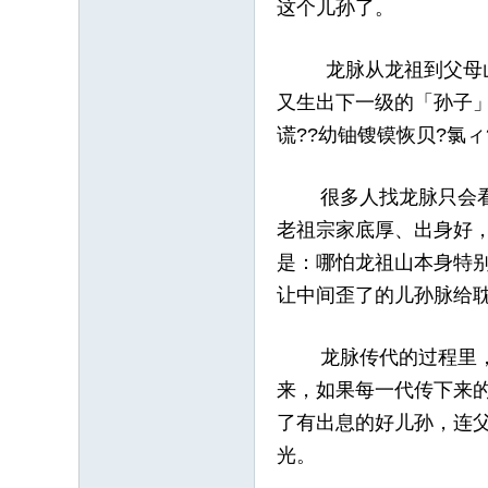
这个儿孙了。
龙脉从龙祖到父母山，
又生出下一级的「孙子
谎??幼铀锼镆恢贝?氯ィ?
很多人找龙脉只会看源
老祖宗家底厚、出身好
是：哪怕龙祖山本身特
让中间歪了的儿孙脉给
龙脉传代的过程里，每
来，如果每一代传下来
了有出息的好儿孙，连
光。