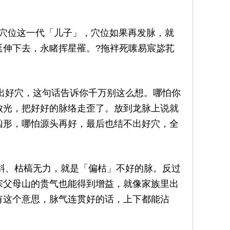
位这一代「儿子」，穴位如果再发脉，就
延伸下去，永睹挥星罹。?拖袢死嗉易宸毖芤
好穴，这句话告诉你千万别这么想。哪怕你
败光，把好好的脉络走歪了。放到龙脉上说就
凶形，哪怕源头再好，最后也结不出好穴，全
、枯槁无力，就是「偏枯」不好的脉。反过
宗父母山的贵气也能得到增益，就像家族里出
有这个意思，脉气连贯好的话，上下都能沾