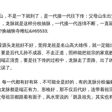
: w0 J- { ~! m( O$ t! ^
不是一下就到了，是一代接一代往下传：父母山生出穴
」，龙脉就是这样分枝抽脉，一代接一代连绵不断，一直
换岫狭寺雎纭&#65533;
头龙祖好不好，觉得龙祖是名山高大雄伟，就一定能出
，要是后代儿孙不成器、不走正道，照样能把祖宗的家底
别端正清贵，要是往下传的过程中，龙脉走了歪路、出了
耽误了。
一代都有好有坏，不可能全是好的，有的龙脉分枝偏斜
的龙脉都是端正有力、形格好，那不仅后代好，连带着祖
父母祖宗都跟着有面子，风水里说的「荫及祖先」其实也