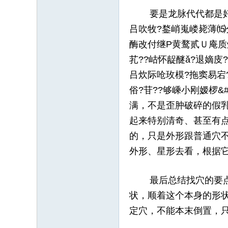
要是龙脉代代都是好形好
吕吹牧?鍪峭嵬嵝毙薄⒂
酶改付继Р黄鹜贰Ｕ庵质
芤??岵怀龊醚ǎ?退嫡庋
吕炊际呛玫模?拖窦易宕
俗?苷??够嵊小刚嫒椤
满，不是歪肿破碎的假
起来特别清奇、甚至有
的，只是外形跟普通穴
外形、星形去看，根据
最后总结找穴的要点：
状，顺着这个本身的形
定穴，不能本末倒置，