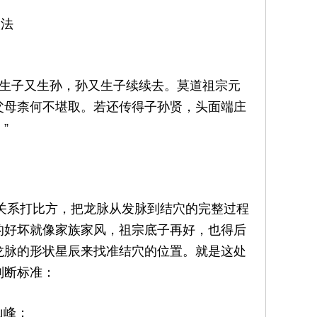
穴法
生子又生孙，孙又生子续续去。莫道祖宗元
父母柰何不堪取。若还传得子孙贤，头面端庄
”
系打比方，把龙脉从发脉到结穴的完整过程
的好坏就像家族家风，祖宗底子再好，也得后
龙脉的形状星辰来找准结穴的位置。就是这处
判断标准：
山峰；