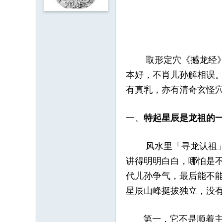
坛
取形定穴《撼龙经》原
本好，不肖儿孙解相误
有真乳，亦有清奇玄怪
一、
特起星辰是龙祖的
风水里「寻龙认祖」的
讲得明明白白，哪怕是
代儿孙争气，最后能不
星辰山峰挺拔独立，没
第一，它不是顺着主龙