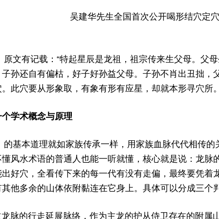
0 S' t9 L8 t( r9 O4 U0 i, d3 ]
吴建华先生全国首次公开喝形结穴定
8 u! B/ \' E- L7 y
文有记载：“特起星辰是龙祖，祖宗传来生父母。父母
。子孙还自有偏枯，好子好孙益父母。子孙不肖出丑拙，
穴。此穴要从形象取，有象有形有应星，却就本形寻穴所。
. ` z: T& C) w6 ?& `0 h. ^
一个学术概念与原理
& i/ l/ R6 Z2 V3 E
基本道理就如家族传承一样，用家族血脉代代相传的关
不懂风水术语的普通人也能一听就懂，核心就是说：龙脉
能出好穴，全看传下来的每一代有没有走偏，最终要凭着
有其他多余的山体依附黏连在它身上。具体可以分成三个
( U) _) C+ I9 y# D F
脉的行走延展脉络，作为主龙的护从侍卫存在的附属