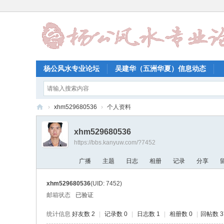
杨公风水专业论坛
吴建华（五洲华夏）信息动态
›
xhm529680536
›
个人资料
杨
xhm529680536
公
https://bbs.kanyuw.com/?7452
风
广播
主题
日志
相册
记录
分享
水
专
xhm529680536
(UID: 7452)
业
邮箱状态
已验证
论
统计信息
好友数 2
|
记录数 0
|
日志数 1
|
相册数 0
|
回帖数 3
坛