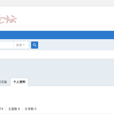
搜索
搜
索
留言板
个人资料
74
|
主题数 8
|
分享数 0