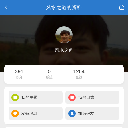
风水之道的资料
风水之道
391
0
1264
积分
威望
金钱
Ta的主题
Ta的日志
发短消息
加为好友