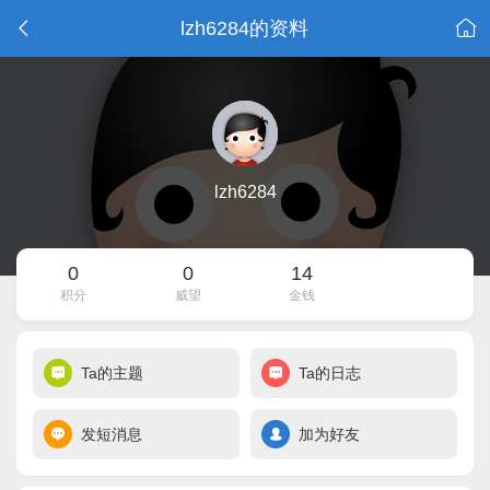
lzh6284的资料
lzh6284
0
0
14
积分
威望
金钱
Ta的主题
Ta的日志
发短消息
加为好友